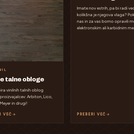
Imate nov estrih, pa bi radi ved
kolikšna je njegova vlaga? Pok
nas in za vas bomo opravili me
elektronskim ali karbidnim me
NIL
ne talne obloge
bira vinilnih talnih oblog
 proizvajalcev: Arbiton, Lico,
Meyer in drugi!
I VEČ
PREBERI VEČ