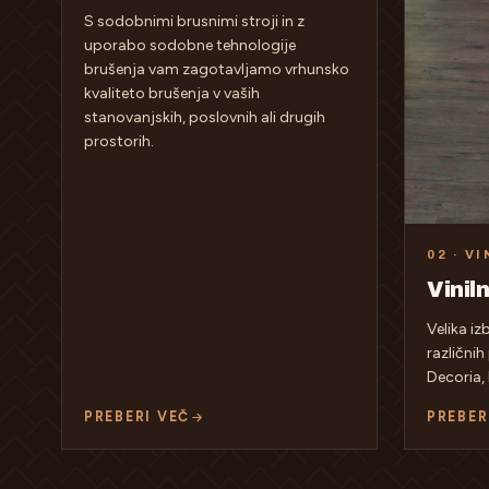
S sodobnimi brusnimi stroji in z
uporabo sodobne tehnologije
brušenja vam zagotavljamo vrhunsko
kvaliteto brušenja v vaših
stanovanjskih, poslovnih ali drugih
prostorih.
02 · VI
Vinil
Velika iz
različnih
Decoria, 
PREBERI VEČ
PREBER