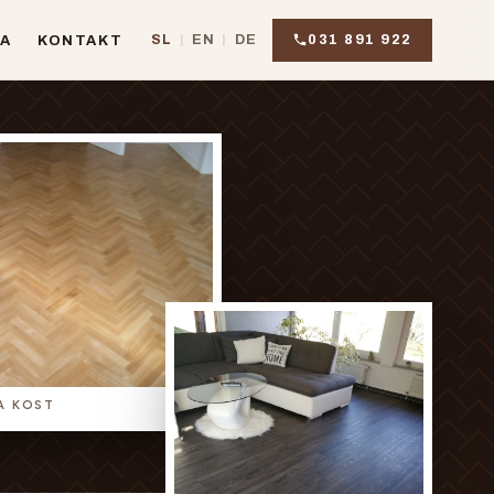
031 891 922
SL
|
EN
|
DE
JA
KONTAKT
JA KOST