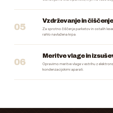
Vzdrževanje in čiščenj
05
Za sprotno čiščenje parketov in ostalih lese
rahlo navlažena krpa.
Meritve vlage in izsuš
06
Opravimo meritve vlage v estrihu z elektrons
kondenzacijskimi aparati.