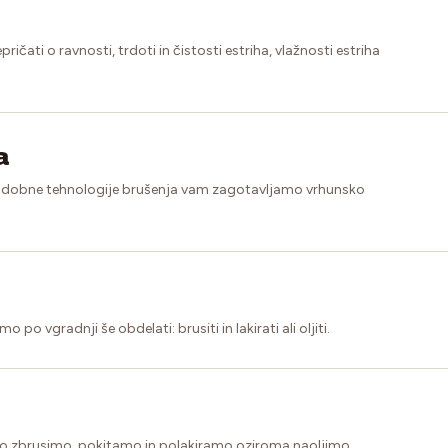
čati o ravnosti, trdoti in čistosti estriha, vlažnosti estriha
a
sodobne tehnologije brušenja vam zagotavljamo vrhunsko
po vgradnji še obdelati: brusiti in lakirati ali oljiti.
eljo zbrusimo, pokitamo in polakiramo oziroma naoljimo.