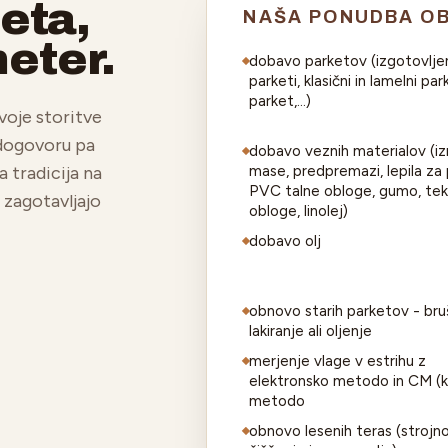
teta,
NAŠA PONUDBA O
meter.
dobavo parketov (izgotovlje
parketi, klasični in lamelni par
parket,...)
voje storitve
 dogovoru pa
dobavo veznih materialov (iz
a tradicija na
mase, predpremazi, lepila za
PVC talne obloge, gumo, tek
 zagotavljajo
obloge, linolej)
dobavo olj
obnovo starih parketov - bru
lakiranje ali oljenje
merjenje vlage v estrihu z
elektronsko metodo in CM (k
metodo
obnovo lesenih teras (strojn