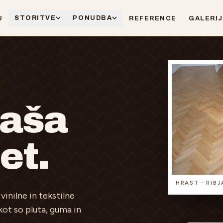
STORITVE
PONUDBA
U
REFERENCE
GALERI
naša
et.
HRAST · RIB
inilne in tekstilne
kot so pluta, guma in