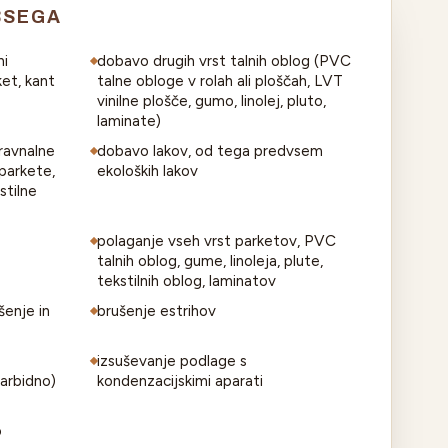
BSEGA
ni
dobavo drugih vrst talnih oblog (PVC
ket, kant
talne obloge v rolah ali ploščah, LVT
vinilne plošče, gumo, linolej, pluto,
laminate)
ravnalne
dobavo lakov, od tega predvsem
 parkete,
ekoloških lakov
stilne
polaganje vseh vrst parketov, PVC
talnih oblog, gume, linoleja, plute,
tekstilnih oblog, laminatov
šenje in
brušenje estrihov
izsuševanje podlage s
arbidno)
kondenzacijskimi aparati
o