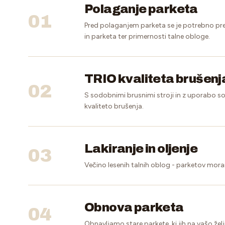
Polaganje parketa
01
Pred polaganjem parketa se je potrebno prepri
in parketa ter primernosti talne obloge.
TRIO kvaliteta brušenj
02
S sodobnimi brusnimi stroji in z uporabo 
kvaliteto brušenja.
Lakiranje in oljenje
03
Večino lesenih talnih oblog - parketov moramo 
Obnova parketa
04
Obnavljamo stare parkete, ki jih na vašo ž