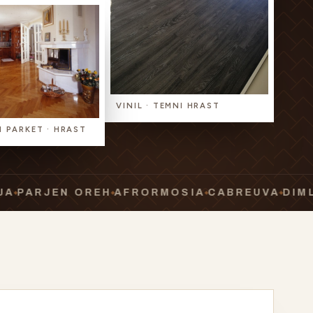
VINIL · TEMNI HRAST
 PARKET · HRAST
JEN OREH
AFRORMOSIA
CABREUVA
DIMLJEN H