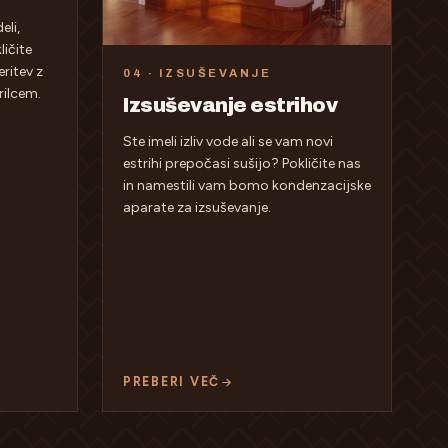
eli,
ličite
ritev z
04 · IZSUŠEVANJE
rilcem.
Izsuševanje estrihov
Ste imeli izliv vode ali se vam novi
estrihi prepočasi sušijo? Pokličite nas
in namestili vam bomo kondenzacijske
aparate za izsuševanje.
PREBERI VEČ