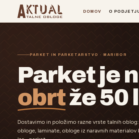
Preskoči na vsebino
DOMOV
O PODJETJ
PARKET IN PARKETARSTVO · MARIBOR
Parket je 
obrt
že 50 l
Dostavimo in položimo razne vrste talnih oblog: v
obloge, laminate, obloge iz naravnih materialov 