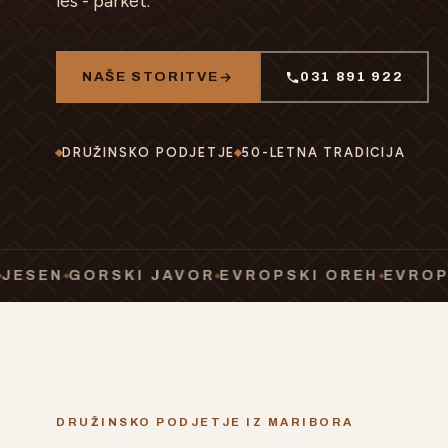
les - parket.
NAŠE STORITVE
031 891 922
DRUŽINSKO PODJETJE
50-LETNA TRADICIJA
GORSKI JAVOR
EVROPSKI OREH
EVROPSKA Č
DRUŽINSKO PODJETJE IZ MARIBORA