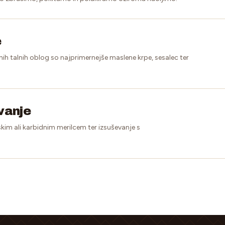
e
nih talnih oblog so najprimernejše maslene krpe, sesalec ter
evanje
kim ali karbidnim merilcem ter izsuševanje s