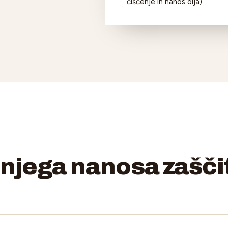
čiščenje in nanos olja)
dnjega nanosa zašč