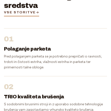
sredstva
VSE STORITVE
01
Polaganje parketa
Pred polaganjem parketa se je potrebno prepričati o ravnosti,
trdoti in čistosti estriha, vlažnosti estriha in parketa ter
primernosti talne obloge.
02
TRIO kvaliteta brušenja
S sodobnimi brusnimi stroji in z uporabo sodobne tehnologije
brušenja vam zagotavljamo vrhunsko kvaliteto brušenja.