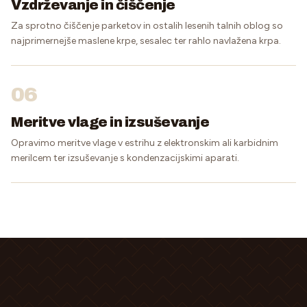
Vzdrževanje in čiščenje
Za sprotno čiščenje parketov in ostalih lesenih talnih oblog so
najprimernejše maslene krpe, sesalec ter rahlo navlažena krpa.
06
Meritve vlage in izsuševanje
Opravimo meritve vlage v estrihu z elektronskim ali karbidnim
merilcem ter izsuševanje s kondenzacijskimi aparati.