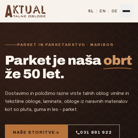
Preskoči na vsebino
SL
|
EN
|
DE
PARKET IN PARKETARSTVO · MARIBOR
Parket je naša
obrt
že 50 let.
Dostavimo in položimo razne vrste talnih oblog: vinilne in
tekstilne obloge, laminate, obloge iz naravnih materialov
kot so pluta, guma in les - parket.
NAŠE STORITVE
031 891 922