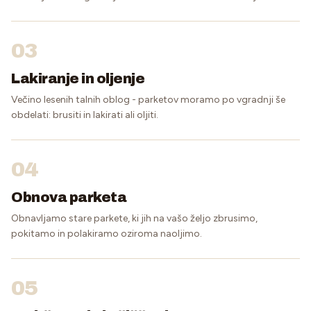
03
Lakiranje in oljenje
Večino lesenih talnih oblog - parketov moramo po vgradnji še
obdelati: brusiti in lakirati ali oljiti.
04
Obnova parketa
Obnavljamo stare parkete, ki jih na vašo željo zbrusimo,
pokitamo in polakiramo oziroma naoljimo.
05