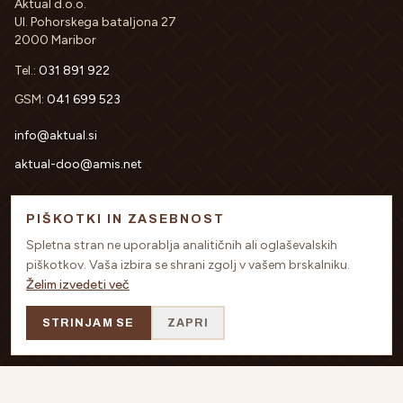
Aktual d.o.o.
Ul. Pohorskega bataljona 27
2000 Maribor
Tel.:
031 891 922
GSM:
041 699 523
info@aktual.si
aktual-doo@amis.net
PIŠKOTKI IN ZASEBNOST
PODATKI O PODJETJU
Spletna stran ne uporablja analitičnih ali oglaševalskih
DŠT:
SI64342719
piškotkov. Vaša izbira se shrani zgolj v vašem brskalniku.
MŠT:
5438497
Želim izvedeti več
TRR:
SI56 0451 5000-0662-533
Nova kreditna banka Maribor d.d.
STRINJAM SE
ZAPRI
Sodni register:
10302800 OS Maribor