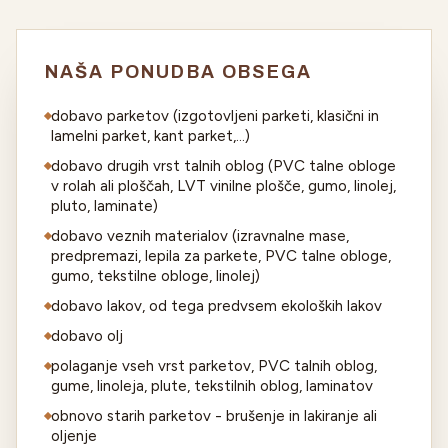
NAŠA PONUDBA OBSEGA
dobavo parketov (izgotovljeni parketi, klasični in
lamelni parket, kant parket,...)
dobavo drugih vrst talnih oblog (PVC talne obloge
v rolah ali ploščah, LVT vinilne plošče, gumo, linolej,
pluto, laminate)
dobavo veznih materialov (izravnalne mase,
predpremazi, lepila za parkete, PVC talne obloge,
gumo, tekstilne obloge, linolej)
dobavo lakov, od tega predvsem ekoloških lakov
dobavo olj
polaganje vseh vrst parketov, PVC talnih oblog,
gume, linoleja, plute, tekstilnih oblog, laminatov
obnovo starih parketov - brušenje in lakiranje ali
oljenje