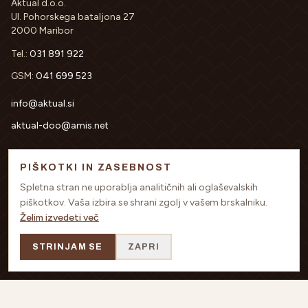
Aktual d.o.o.
Ul. Pohorskega bataljona 27
2000 Maribor
Tel.:
031 891 922
GSM:
041 699 523
info@aktual.si
aktual-doo@amis.net
PIŠKOTKI IN ZASEBNOST
PODATKI O PODJETJU
Spletna stran ne uporablja analitičnih ali oglaševalskih
DŠT:
SI64342719
piškotkov. Vaša izbira se shrani zgolj v vašem brskalniku.
MŠT:
5438497
Želim izvedeti več
TRR:
SI56 0451 5000-0662-533
Nova kreditna banka Maribor d.d.
STRINJAM SE
ZAPRI
Sodni register:
10302800 OS Maribor