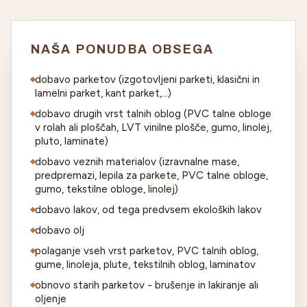
NAŠA PONUDBA OBSEGA
dobavo parketov (izgotovljeni parketi, klasični in
lamelni parket, kant parket,...)
dobavo drugih vrst talnih oblog (PVC talne obloge
v rolah ali ploščah, LVT vinilne plošče, gumo, linolej,
pluto, laminate)
dobavo veznih materialov (izravnalne mase,
predpremazi, lepila za parkete, PVC talne obloge,
gumo, tekstilne obloge, linolej)
dobavo lakov, od tega predvsem ekoloških lakov
dobavo olj
polaganje vseh vrst parketov, PVC talnih oblog,
gume, linoleja, plute, tekstilnih oblog, laminatov
obnovo starih parketov - brušenje in lakiranje ali
oljenje