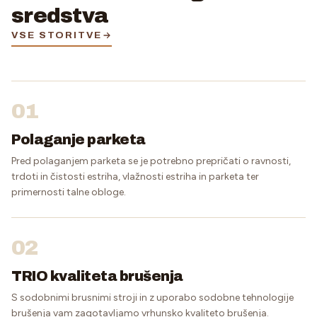
sredstva
VSE STORITVE
01
Polaganje parketa
Pred polaganjem parketa se je potrebno prepričati o ravnosti,
trdoti in čistosti estriha, vlažnosti estriha in parketa ter
primernosti talne obloge.
02
TRIO kvaliteta brušenja
S sodobnimi brusnimi stroji in z uporabo sodobne tehnologije
brušenja vam zagotavljamo vrhunsko kvaliteto brušenja.