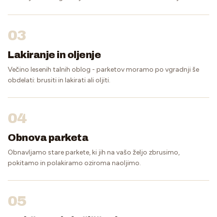
03
Lakiranje in oljenje
Večino lesenih talnih oblog - parketov moramo po vgradnji še
obdelati: brusiti in lakirati ali oljiti.
04
Obnova parketa
Obnavljamo stare parkete, ki jih na vašo željo zbrusimo,
pokitamo in polakiramo oziroma naoljimo.
05