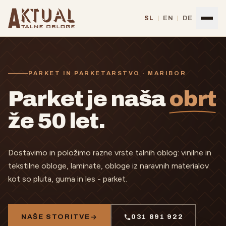
Preskoči na vsebino
SL
|
EN
|
DE
PARKET IN PARKETARSTVO · MARIBOR
Parket je naša
obrt
že 50 let.
Dostavimo in položimo razne vrste talnih oblog: vinilne in
tekstilne obloge, laminate, obloge iz naravnih materialov
kot so pluta, guma in les - parket.
NAŠE STORITVE
031 891 922