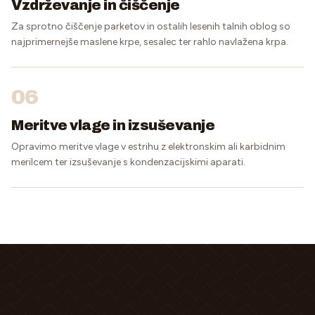
Vzdrževanje in čiščenje
Za sprotno čiščenje parketov in ostalih lesenih talnih oblog so
najprimernejše maslene krpe, sesalec ter rahlo navlažena krpa.
06
Meritve vlage in izsuševanje
Opravimo meritve vlage v estrihu z elektronskim ali karbidnim
merilcem ter izsuševanje s kondenzacijskimi aparati.