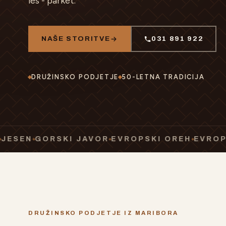
les - parket.
NAŠE STORITVE
031 891 922
DRUŽINSKO PODJETJE
50-LETNA TRADICIJA
GORSKI JAVOR
EVROPSKI OREH
EVROPSKA Č
DRUŽINSKO PODJETJE IZ MARIBORA