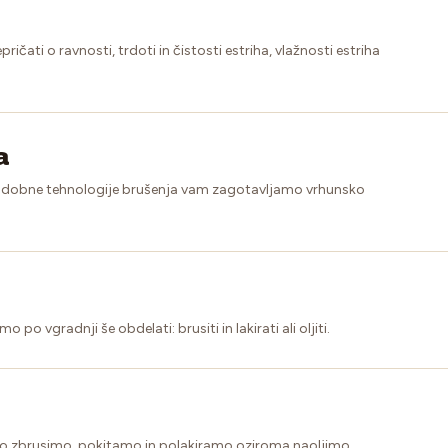
čati o ravnosti, trdoti in čistosti estriha, vlažnosti estriha
a
sodobne tehnologije brušenja vam zagotavljamo vrhunsko
po vgradnji še obdelati: brusiti in lakirati ali oljiti.
eljo zbrusimo, pokitamo in polakiramo oziroma naoljimo.