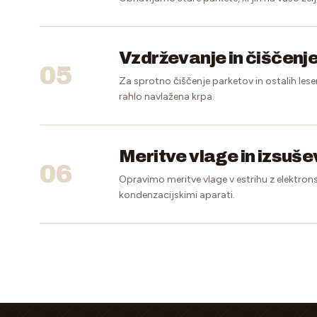
Vzdrževanje in čiščenj
05
Za sprotno čiščenje parketov in ostalih lese
rahlo navlažena krpa.
Meritve vlage in izsuš
06
Opravimo meritve vlage v estrihu z elektrons
kondenzacijskimi aparati.