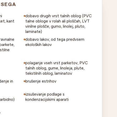
BSEGA
ni
dobavo drugih vrst talnih oblog (PVC
ket, kant
talne obloge v rolah ali ploščah, LVT
vinilne plošče, gumo, linolej, pluto,
laminate)
ravnalne
dobavo lakov, od tega predvsem
 parkete,
ekoloških lakov
stilne
polaganje vseh vrst parketov, PVC
talnih oblog, gume, linoleja, plute,
tekstilnih oblog, laminatov
šenje in
brušenje estrihov
izsuševanje podlage s
arbidno)
kondenzacijskimi aparati
o