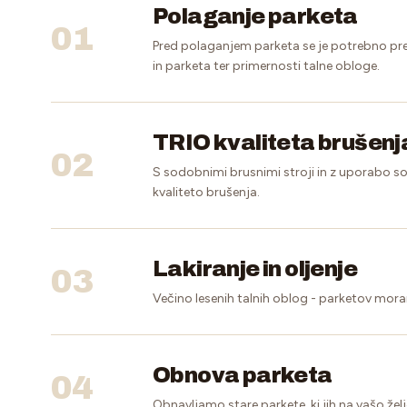
Polaganje parketa
01
Pred polaganjem parketa se je potrebno prepri
in parketa ter primernosti talne obloge.
TRIO kvaliteta brušenj
02
S sodobnimi brusnimi stroji in z uporabo 
kvaliteto brušenja.
Lakiranje in oljenje
03
Večino lesenih talnih oblog - parketov moramo 
Obnova parketa
04
Obnavljamo stare parkete, ki jih na vašo ž