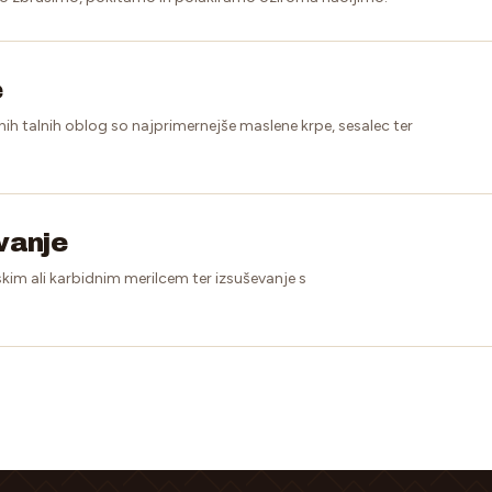
e
nih talnih oblog so najprimernejše maslene krpe, sesalec ter
evanje
kim ali karbidnim merilcem ter izsuševanje s