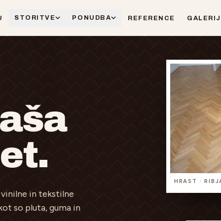
STORITVE
PONUDBA
U
REFERENCE
GALERI
naša
et.
HRAST · RIB
inilne in tekstilne
kot so pluta, guma in