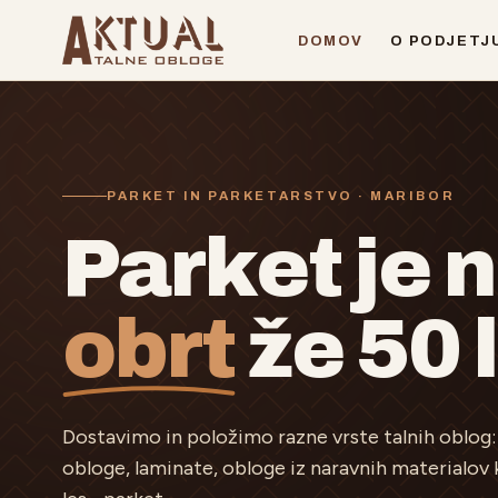
Preskoči na vsebino
DOMOV
O PODJETJ
PARKET IN PARKETARSTVO · MARIBOR
Parket je 
obrt
že 50 l
Dostavimo in položimo razne vrste talnih oblog: v
obloge, laminate, obloge iz naravnih materialov 