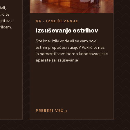
eli,
ličite
ritev z
04 · IZSUŠEVANJE
rilcem.
Izsuševanje estrihov
Ste imeli izliv vode ali se vam novi
estrihi prepočasi sušijo? Pokličite nas
in namestili vam bomo kondenzacijske
aparate za izsuševanje.
PREBERI VEČ