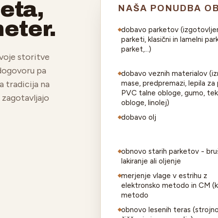
teta,
NAŠA PONUDBA O
meter.
dobavo parketov (izgotovlje
parketi, klasični in lamelni par
parket,...)
voje storitve
 dogovoru pa
dobavo veznih materialov (iz
a tradicija na
mase, predpremazi, lepila za
PVC talne obloge, gumo, tek
 zagotavljajo
obloge, linolej)
dobavo olj
obnovo starih parketov - bru
lakiranje ali oljenje
merjenje vlage v estrihu z
elektronsko metodo in CM (k
metodo
obnovo lesenih teras (strojn