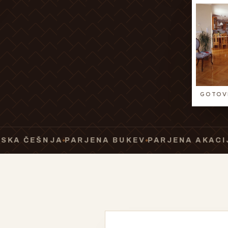
GOTOVI
EŠNJA
PARJENA BUKEV
PARJENA AKACIJA
PAR