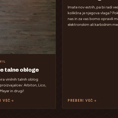
Imate nov estrih, pa bi radi ved
kolikšna je njegova vlaga? Pok
nas in za vas bomo opravili me
elektronskim ali karbidnim me
NIL
ne talne obloge
bira vinilnih talnih oblog
 proizvajalcev: Arbiton, Lico,
Meyer in drugi!
I VEČ
PREBERI VEČ