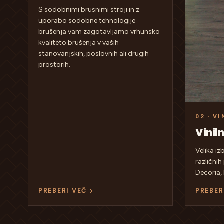
S sodobnimi brusnimi stroji in z
uporabo sodobne tehnologije
brušenja vam zagotavljamo vrhunsko
kvaliteto brušenja v vaših
stanovanjskih, poslovnih ali drugih
prostorih.
02 · VI
Vinil
Velika iz
različnih
Decoria, 
PREBERI VEČ
PREBER