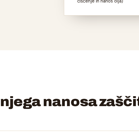
čiščenje in nanos olja)
dnjega nanosa zašč