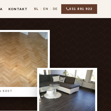
031 891 922
SL
|
EN
|
DE
JA
KONTAKT
JA KOST