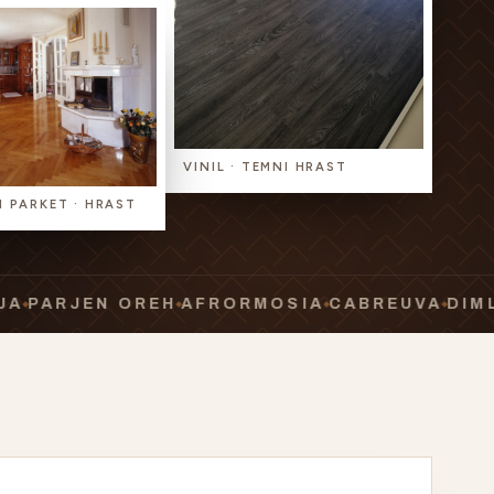
VINIL · TEMNI HRAST
 PARKET · HRAST
JEN OREH
AFRORMOSIA
CABREUVA
DIMLJEN H